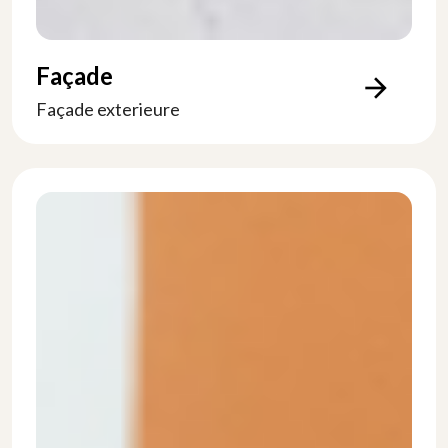
Façade
arrow_forward
Façade exterieure