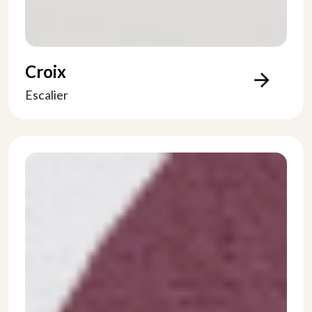
Croix
arrow_forward
Escalier