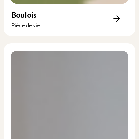
Boulois
arrow_forward
Pièce de vie